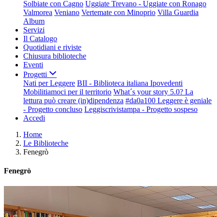
Solbiate con Cagno
Uggiate Trevano - Uggiate con Ronago
Valmorea
Veniano
Vertemate con Minoprio
Villa Guardia
Album
Servizi
Il Catalogo
Quotidiani e riviste
Chiusura biblioteche
Eventi
Progetti
Nati per Leggere
BII - Biblioteca italiana Ipovedenti
Mobilitiamoci per il territorio
What´s your story 5.0? La
lettura può creare (in)dipendenza
#da0a100 Leggere è geniale
- Progetto concluso
Leggiscrivistampa - Progetto sospeso
Accedi
Home
Le Biblioteche
Fenegrò
Fenegrò