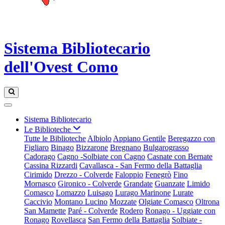
Sistema Bibliotecario
dell'Ovest Como
Sistema Bibliotecario
Le Biblioteche
Tutte le Biblioteche
Albiolo
Appiano Gentile
Beregazzo con
Figliaro
Binago
Bizzarone
Bregnano
Bulgarograsso
Cadorago
Cagno -Solbiate con Cagno
Casnate con Bernate
Cassina Rizzardi
Cavallasca - San Fermo della Battaglia
Cirimido
Drezzo - Colverde
Faloppio
Fenegrò
Fino
Mornasco
Gironico - Colverde
Grandate
Guanzate
Limido
Comasco
Lomazzo
Luisago
Lurago Marinone
Lurate
Caccivio
Montano Lucino
Mozzate
Olgiate Comasco
Oltrona
San Mamette
Paré - Colverde
Rodero
Ronago - Uggiate con
Ronago
Rovellasca
San Fermo della Battaglia
Solbiate -