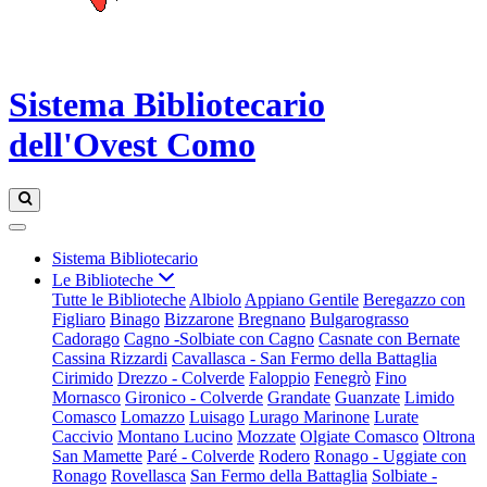
Sistema Bibliotecario
dell'Ovest Como
Sistema Bibliotecario
Le Biblioteche
Tutte le Biblioteche
Albiolo
Appiano Gentile
Beregazzo con
Figliaro
Binago
Bizzarone
Bregnano
Bulgarograsso
Cadorago
Cagno -Solbiate con Cagno
Casnate con Bernate
Cassina Rizzardi
Cavallasca - San Fermo della Battaglia
Cirimido
Drezzo - Colverde
Faloppio
Fenegrò
Fino
Mornasco
Gironico - Colverde
Grandate
Guanzate
Limido
Comasco
Lomazzo
Luisago
Lurago Marinone
Lurate
Caccivio
Montano Lucino
Mozzate
Olgiate Comasco
Oltrona
San Mamette
Paré - Colverde
Rodero
Ronago - Uggiate con
Ronago
Rovellasca
San Fermo della Battaglia
Solbiate -