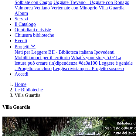
Solbiate con Cagno
Uggiate Trevano - Uggiate con Ronago
Valmorea
Veniano
Vertemate con Minoprio
Villa Guardia
Album
Servizi
Il Catalogo
Quotidiani e riviste
Chiusura biblioteche
Eventi
Progetti
Nati per Leggere
BII - Biblioteca italiana Ipovedenti
Mobilitiamoci per il territorio
What´s your story 5.0? La
lettura può creare (in)dipendenza
#da0a100 Leggere è geniale
- Progetto concluso
Leggiscrivistampa - Progetto sospeso
Accedi
Home
Le Biblioteche
Villa Guardia
Villa Guardia