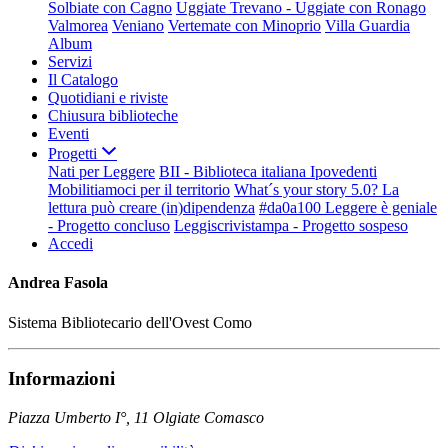
Solbiate con Cagno
Uggiate Trevano - Uggiate con Ronago
Valmorea
Veniano
Vertemate con Minoprio
Villa Guardia
Album
Servizi
Il Catalogo
Quotidiani e riviste
Chiusura biblioteche
Eventi
Progetti
Nati per Leggere
BII - Biblioteca italiana Ipovedenti
Mobilitiamoci per il territorio
What´s your story 5.0? La
lettura può creare (in)dipendenza
#da0a100 Leggere è geniale
- Progetto concluso
Leggiscrivistampa - Progetto sospeso
Accedi
Andrea Fasola
Sistema Bibliotecario dell'Ovest Como
Informazioni
Piazza Umberto I°, 11 Olgiate Comasco