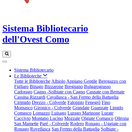
Sistema Bibliotecario
dell'Ovest Como
Sistema Bibliotecario
Le Biblioteche
Tutte le Biblioteche
Albiolo
Appiano Gentile
Beregazzo con
Figliaro
Binago
Bizzarone
Bregnano
Bulgarograsso
Cadorago
Cagno -Solbiate con Cagno
Casnate con Bernate
Cassina Rizzardi
Cavallasca - San Fermo della Battaglia
Cirimido
Drezzo - Colverde
Faloppio
Fenegrò
Fino
Mornasco
Gironico - Colverde
Grandate
Guanzate
Limido
Comasco
Lomazzo
Luisago
Lurago Marinone
Lurate
Caccivio
Montano Lucino
Mozzate
Olgiate Comasco
Oltrona
San Mamette
Paré - Colverde
Rodero
Ronago - Uggiate con
Ronago
Rovellasca
San Fermo della Battaglia
Solbiate -