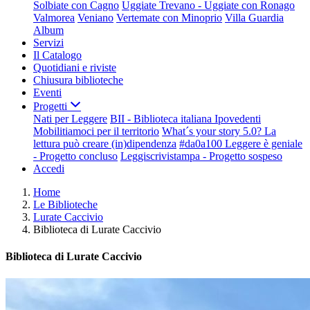
Solbiate con Cagno
Uggiate Trevano - Uggiate con Ronago
Valmorea
Veniano
Vertemate con Minoprio
Villa Guardia
Album
Servizi
Il Catalogo
Quotidiani e riviste
Chiusura biblioteche
Eventi
Progetti
Nati per Leggere
BII - Biblioteca italiana Ipovedenti
Mobilitiamoci per il territorio
What´s your story 5.0? La
lettura può creare (in)dipendenza
#da0a100 Leggere è geniale
- Progetto concluso
Leggiscrivistampa - Progetto sospeso
Accedi
Home
Le Biblioteche
Lurate Caccivio
Biblioteca di Lurate Caccivio
Biblioteca di Lurate Caccivio