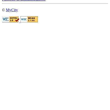
©
MyCity