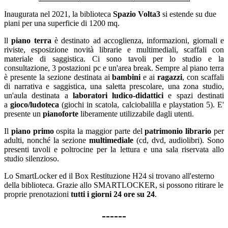
Inaugurata nel 2021, la biblioteca
Spazio Volta3
si estende su due
piani per una superficie di 1200 mq.
ll
piano terra
è destinato ad accoglienza, informazioni, giornali e
riviste, esposizione novità librarie e multimediali, scaffali con
materiale di saggistica. Ci sono tavoli per lo studio e la
consultazione, 3 postazioni pc e un'area break. Sempre al piano terra
è presente la sezione destinata ai
bambini
e ai
ragazzi
, con scaffali
di narrativa e saggistica, una saletta prescolare, una zona studio,
un'aula destinata a
laboratori ludico-didattici
e spazi destinati
a
gioco/ludoteca
(giochi in scatola, calciobalilla e playstation 5). E'
presente un
pianoforte
liberamente utilizzabile dagli utenti.
Il
piano primo
ospita la maggior parte del
patrimonio librario
per
adulti, nonché la sezione
multimediale
(cd, dvd, audiolibri). Sono
presenti tavoli e poltrocine per la lettura e una sala riservata allo
studio silenzioso.
Lo SmartLocker ed il Box Restituzione H24 si trovano all'esterno
della biblioteca. Grazie allo SMARTLOCKER, si possono ritirare le
proprie prenotazioni
tutti i giorni 24 ore su 24
.
------