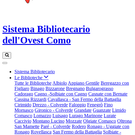
Sistema Bibliotecario
dell'Ovest Como
Sistema Bibliotecario
Le Biblioteche
Tutte le Biblioteche
Albiolo
Appiano Gentile
Beregazzo con
Figliaro
Binago
Bizzarone
Bregnano
Bulgarograsso
Cadorago
Cagno -Solbiate con Cagno
Casnate con Bernate
Cassina Rizzardi
Cavallasca - San Fermo della Battaglia
Cirimido
Drezzo - Colverde
Faloppio
Fenegrò
Fino
Mornasco
Gironico - Colverde
Grandate
Guanzate
Limido
Comasco
Lomazzo
Luisago
Lurago Marinone
Lurate
Caccivio
Montano Lucino
Mozzate
Olgiate Comasco
Oltrona
San Mamette
Paré - Colverde
Rodero
Ronago - Uggiate con
Ronago
Rovellasca
San Fermo della Battaglia
Solbiate -